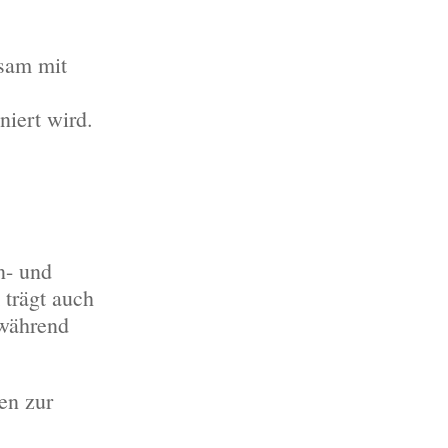
sam mit
iert wird.
n- und
trägt auch
 während
en zur