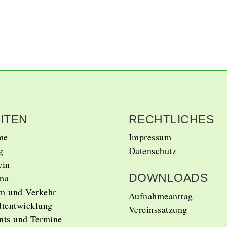
ITEN
RECHTLICHES
me
Impressum
g
Datenschutz
ein
DOWNLOADS
ma
m und Verkehr
Aufnahmeantrag
dtentwicklung
Vereinssatzung
nts und Termine