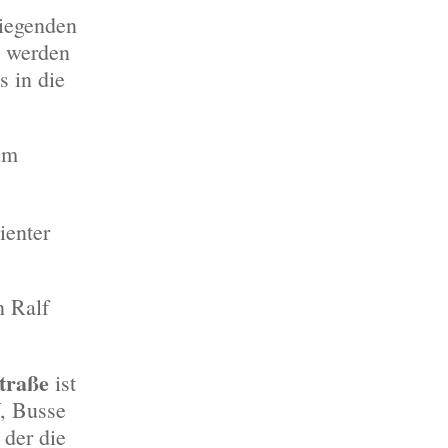
liegenden
e werden
s in die
um
ienter
n Ralf
traße
ist
W, Busse
 der die